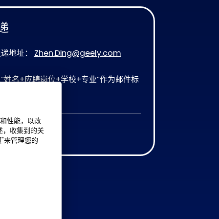
递
投递地址：
Zhen.Ding@geely.com
”姓名+应聘岗位+学校+专业”作为邮件标
附件名称
能和性能，以改
述，收集到的关
申请
项"来管理您的