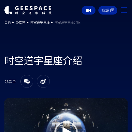
EN
商城
首页
多媒体
时空道宇星座
时空道宇星座介绍
时空道宇星座介绍
分享至
视
频
播
放
器