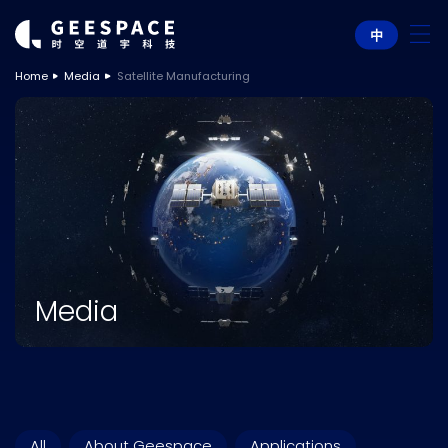
中
Home
Media
Satellite Manufacturing
Media
All
About Geespace
Applications