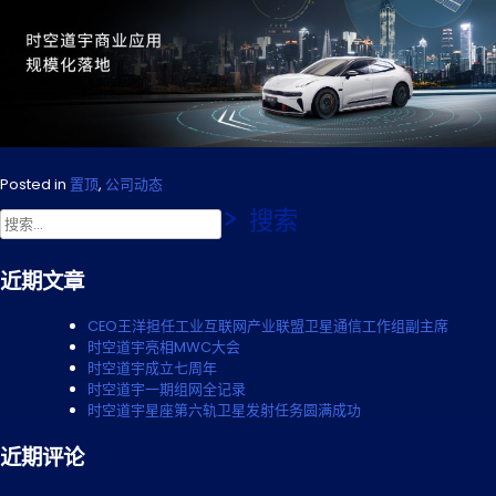
Posted in
置顶
,
公司动态
搜
索：
近期文章
CEO王洋担任工业互联网产业联盟卫星通信工作组副主席
时空道宇亮相MWC大会
时空道宇成立七周年
时空道宇一期组网全记录
时空道宇星座第六轨卫星发射任务圆满成功
近期评论