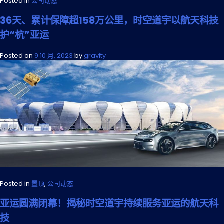
Posted in
公司动态
36天、累计保障超158万公里，时空道宇以航天科技
护“杭”亚运
Posted on
9 10 月, 2023
by
gravity
Posted in
置顶
,
公司动态
亚运圆满闭幕！揭秘时空道宇持续服务亚运的航天科
技